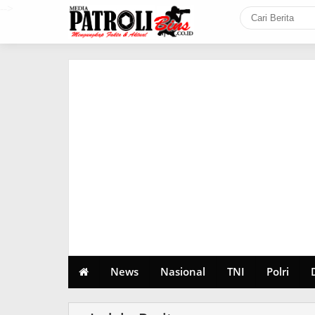
-->
News
Nasional
TNI
Polri
Seni Budaya