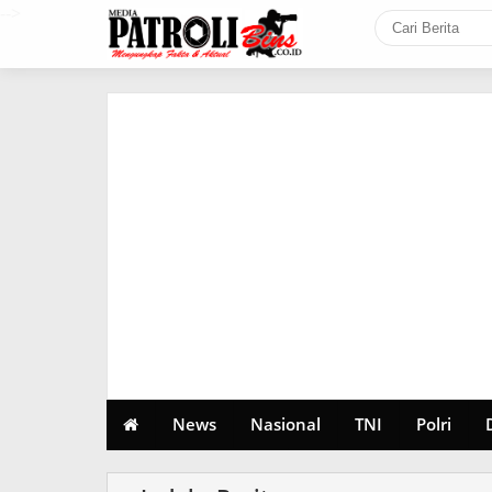
-->
News
Nasional
TNI
Polri
Seni Budaya