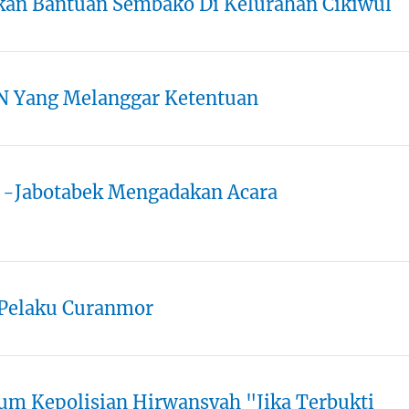
rkan Bantuan Sembako Di Kelurahan Cikiwul
N Yang Melanggar Ketentuan
 -Jabotabek Mengadakan Acara
 Pelaku Curanmor
um Kepolisian Hirwansyah "Jika Terbukti